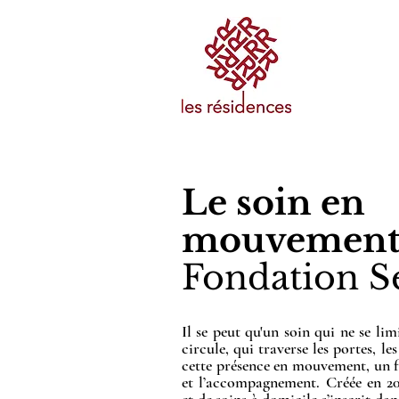
Le soin en
mouvement
Fondation 
Il se peut qu'un soin qui ne se lim
circule, qui traverse les portes, le
cette présence en mouvement, un f
et l’accompagnement. Créée en 201