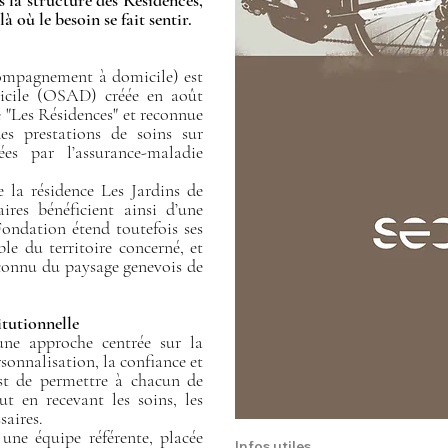
s la structure des Résidences,
à où le besoin se fait sentir.
ompagnement à domicile) est
icile (OSAD) créée en août
re "Les Résidences" et reconnue
des prestations de soins sur
ées par l’assurance-maladie
e la résidence Les Jardins de
res bénéficient ainsi d’une
Fondation étend toutefois ses
ble du territoire concerné, et
econnu du paysage genevois de
itutionnelle
e approche centrée sur la
rsonnalisation, la confiance et
 est de permettre à chacun de
ut en recevant les soins, les
saires.
 une équipe référente, placée
Infos utiles