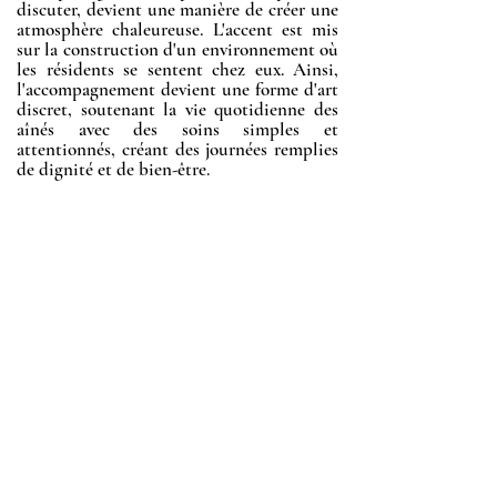
discuter, devient une manière de créer une
atmosphère chaleureuse. L'accent est mis
sur la construction d'un environnement où
les résidents se sentent chez eux. Ainsi,
l'accompagnement devient une forme d'art
discret, soutenant la vie quotidienne des
aînés avec des soins simples et
attentionnés, créant des journées remplies
de dignité et de bien-être.
Les Résidences sont un regroupement
d’entités dédiées à l’accompagnement des
seniors dans le canton de Genève. Ce
collectif accompagne la personne âgée dans
son parcours de vie, de l’aide et soins à
domicile, par la Fondation SeAD ( OSAD
), aux EMS - La Méridienne, Maison de la
Tour, Résidence Beauregard, Résidence La
Louvière et Villa Mona - en passant par une
résidence-services ( Les Jardins de Mona ),
un immeuble avec encadrement pour
personnes âgées ( Clair-Val ) et un espace
de convivialité ( La Caf’ ).
Chaque entité partage une vision commune
centrée sur le respect de la dignité et de