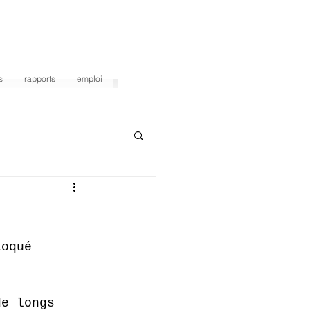
s
rapports
emploi
loqué 
de longs 