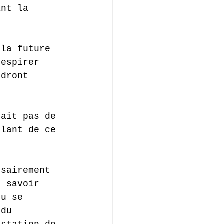
ant la 
 la future 
respirer 
ndront 
sait pas de 
êlant de ce 
ssairement 
s savoir 
ou se 
 du 