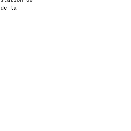
 station de 
 de la 
.
.